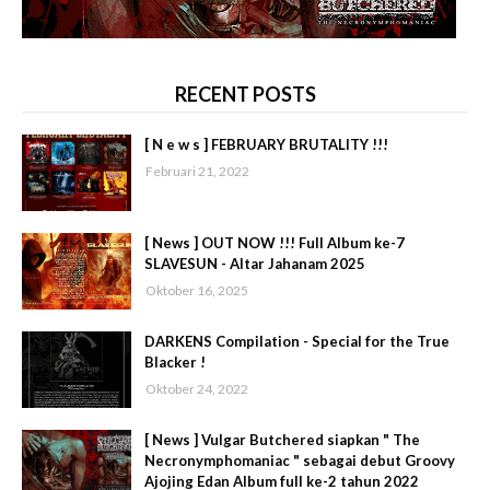
RECENT POSTS
[ N e w s ] FEBRUARY BRUTALITY !!!
Februari 21, 2022
[ News ] OUT NOW !!! Full Album ke-7
SLAVESUN - Altar Jahanam 2025
Oktober 16, 2025
DARKENS Compilation - Special for the True
Blacker !
Oktober 24, 2022
[ News ] Vulgar Butchered siapkan " The
Necronymphomaniac " sebagai debut Groovy
Ajojing Edan Album full ke-2 tahun 2022