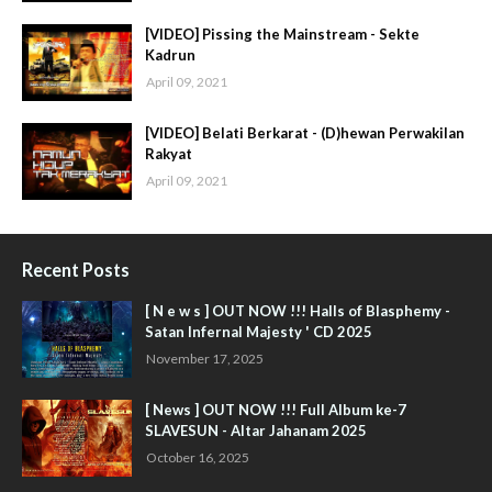
[VIDEO] Pissing the Mainstream - Sekte
Kadrun
April 09, 2021
[VIDEO] Belati Berkarat - (D)hewan Perwakilan
Rakyat
April 09, 2021
Recent Posts
[ N e w s ] OUT NOW !!! Halls of Blasphemy -
Satan Infernal Majesty ' CD 2025
November 17, 2025
[ News ] OUT NOW !!! Full Album ke-7
SLAVESUN - Altar Jahanam 2025
October 16, 2025