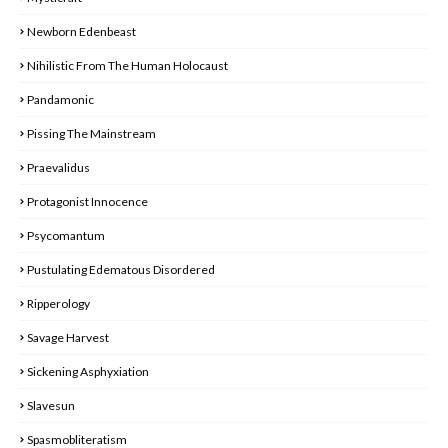
Newborn Edenbeast
Nihilistic From The Human Holocaust
Pandamonic
Pissing The Mainstream
Praevalidus
Protagonist Innocence
Psycomantum
Pustulating Edematous Disordered
Ripperology
Savage Harvest
Sickening Asphyxiation
Slavesun
Spasmobliteratism