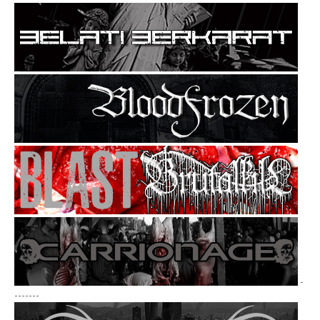
-
-------