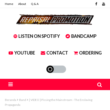
Home
About
Q & A
LISTEN ON SPOTIFY
BANDCAMP
YOUTUBE
CONTACT
ORDERING
Beranda
Band
[ VIDEO ] Pissing the Mainstream - The Enslaving
Propaganda