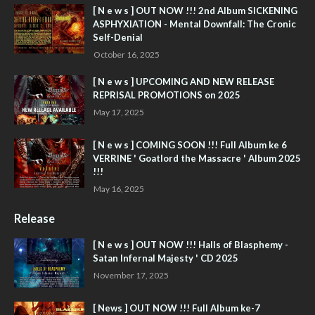
[ N e w s ] OUT NOW !!! 2nd Album SICKENING
ASPHYXIATION - Mental Downfall: The Cronic
Self-Denial
October 16, 2025
[ N e w s ] UPCOMING AND NEW RELEASE
REPRISAL PROMOTIONS on 2025
May 17, 2025
[ N e w s ] COMING SOON !!! Full Album ke 6
VERRINE ' Goatlord the Massacre ' Album 2025
!!!
May 16, 2025
Release
[ N e w s ] OUT NOW !!! Halls of Blasphemy -
Satan Infernal Majesty ' CD 2025
November 17, 2025
[ News ] OUT NOW !!! Full Album ke-7