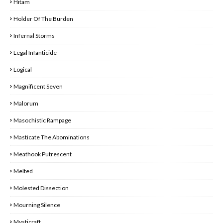
Hitam
Holder Of The Burden
Infernal Storms
Legal Infanticide
Logical
Magnificent Seven
Malorum
Masochistic Rampage
Masticate The Abominations
Meathook Putrescent
Melted
Molested Dissection
Mourning Silence
Mysticraft