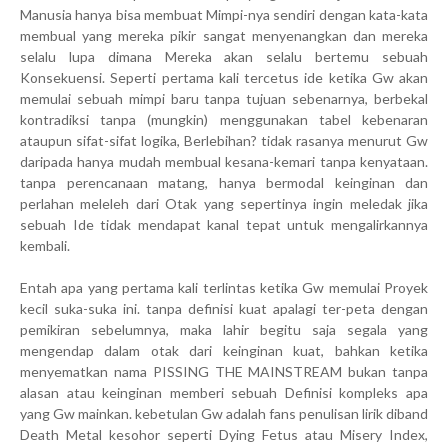
Manusia hanya bisa membuat Mimpi-nya sendiri dengan kata-kata
membual yang mereka pikir sangat menyenangkan dan mereka
selalu lupa dimana Mereka akan selalu bertemu sebuah
Konsekuensi. Seperti pertama kali tercetus ide ketika Gw akan
memulai sebuah mimpi baru tanpa tujuan sebenarnya, berbekal
kontradiksi tanpa (mungkin) menggunakan tabel kebenaran
ataupun sifat-sifat logika, Berlebihan? tidak rasanya menurut Gw
daripada hanya mudah membual kesana-kemari tanpa kenyataan.
tanpa perencanaan matang, hanya bermodal keinginan dan
perlahan meleleh dari Otak yang sepertinya ingin meledak jika
sebuah Ide tidak mendapat kanal tepat untuk mengalirkannya
kembali.
Entah apa yang pertama kali terlintas ketika Gw memulai Proyek
kecil suka-suka ini. tanpa definisi kuat apalagi ter-peta dengan
pemikiran sebelumnya, maka lahir begitu saja segala yang
mengendap dalam otak dari keinginan kuat, bahkan ketika
menyematkan nama PISSING THE MAINSTREAM bukan tanpa
alasan atau keinginan memberi sebuah Definisi kompleks apa
yang Gw mainkan. kebetulan Gw adalah fans penulisan lirik diband
Death Metal kesohor seperti Dying Fetus atau Misery Index,