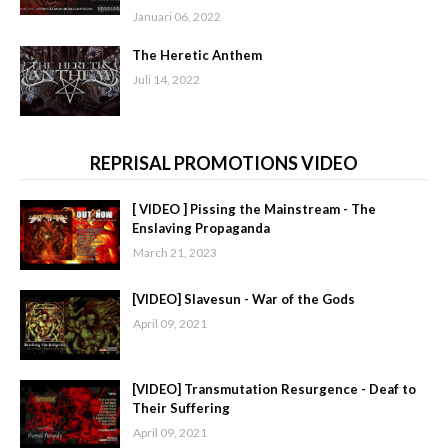
Januari 06, 2022
The Heretic Anthem
Juli 14, 2022
REPRISAL PROMOTIONS VIDEO
[ VIDEO ] Pissing the Mainstream - The
Enslaving Propaganda
March 21, 2023
[VIDEO] Slavesun - War of the Gods
April 09, 2021
[VIDEO] Transmutation Resurgence - Deaf to
Their Suffering
April 09, 2021