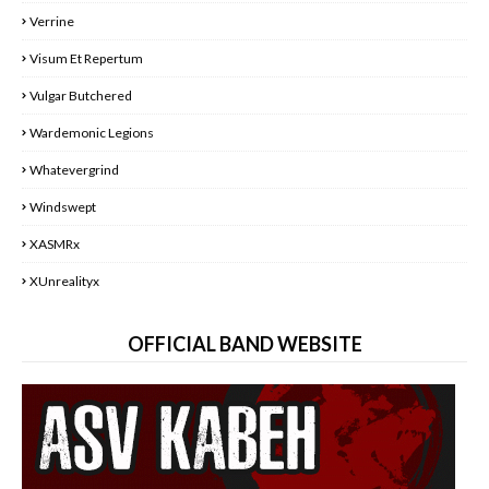
Verrine
Visum Et Repertum
Vulgar Butchered
Wardemonic Legions
Whatevergrind
Windswept
XASMRx
XUnrealityx
OFFICIAL BAND WEBSITE