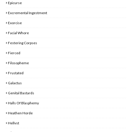
Epicurse
Excremental Ingestment
Exorcise
Facial Whore
Festering Corpses
Fierced
Filosopheme
Frustated
Galactus
Genital Bastards
Halls Of Blasphemy
Heathen Horde
Hellvst