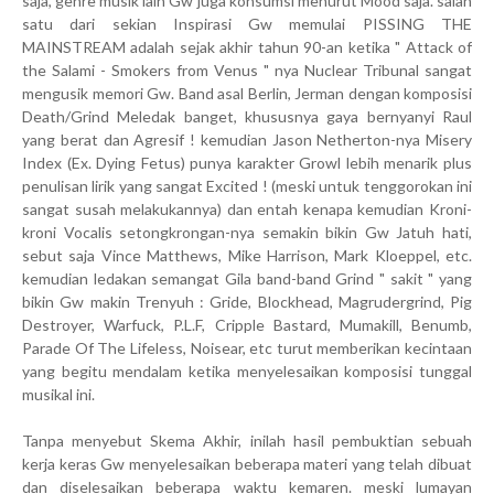
saja, genre musik lain Gw juga konsumsi menurut Mood saja. salah
satu dari sekian Inspirasi Gw memulai PISSING THE
MAINSTREAM adalah sejak akhir tahun 90-an ketika " Attack of
the Salami - Smokers from Venus " nya Nuclear Tribunal sangat
mengusik memori Gw. Band asal Berlin, Jerman dengan komposisi
Death/Grind Meledak banget, khususnya gaya bernyanyi Raul
yang berat dan Agresif ! kemudian Jason Netherton-nya Misery
Index (Ex. Dying Fetus) punya karakter Growl lebih menarik plus
penulisan lirik yang sangat Excited ! (meski untuk tenggorokan ini
sangat susah melakukannya) dan entah kenapa kemudian Kroni-
kroni Vocalis setongkrongan-nya semakin bikin Gw Jatuh hati,
sebut saja Vince Matthews, Mike Harrison, Mark Kloeppel, etc.
kemudian ledakan semangat Gila band-band Grind " sakit " yang
bikin Gw makin Trenyuh : Gride, Blockhead, Magrudergrind, Pig
Destroyer, Warfuck, P.L.F, Cripple Bastard, Mumakill, Benumb,
Parade Of The Lifeless, Noisear, etc turut memberikan kecintaan
yang begitu mendalam ketika menyelesaikan komposisi tunggal
musikal ini.
Tanpa menyebut Skema Akhir, inilah hasil pembuktian sebuah
kerja keras Gw menyelesaikan beberapa materi yang telah dibuat
dan diselesaikan beberapa waktu kemaren. meski lumayan