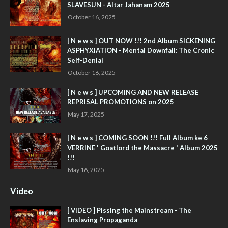
SLAVESUN - Altar Jahanam 2025
October 16, 2025
[ N e w s ] OUT NOW !!! 2nd Album SICKENING
ASPHYXIATION - Mental Downfall: The Cronic
Self-Denial
October 16, 2025
[ N e w s ] UPCOMING AND NEW RELEASE
REPRISAL PROMOTIONS on 2025
May 17, 2025
[ N e w s ] COMING SOON !!! Full Album ke 6
VERRINE ' Goatlord the Massacre ' Album 2025
!!!
May 16, 2025
Video
[ VIDEO ] Pissing the Mainstream - The
Enslaving Propaganda