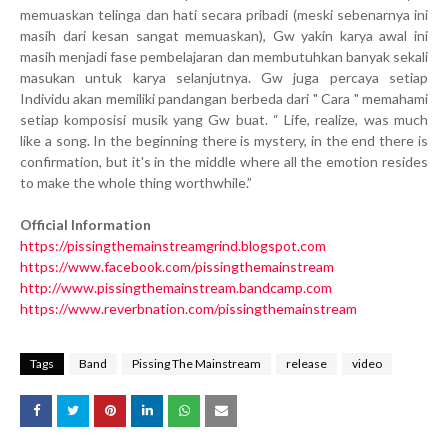
memuaskan telinga dan hati secara pribadi (meski sebenarnya ini
masih dari kesan sangat memuaskan), Gw yakin karya awal ini
masih menjadi fase pembelajaran dan membutuhkan banyak sekali
masukan untuk karya selanjutnya. Gw juga percaya setiap
Individu akan memiliki pandangan berbeda dari " Cara " memahami
setiap komposisi musik yang Gw buat. “ Life, realize, was much
like a song. In the beginning there is mystery, in the end there is
confirmation, but it's in the middle where all the emotion resides
to make the whole thing worthwhile.”
Official Information
https://pissingthemainstreamgrind.blogspot.com
https://www.facebook.com/pissingthemainstream
http://www.pissingthemainstream.bandcamp.com
https://www.reverbnation.com/pissingthemainstream
Tags
Band
Pissing The Mainstream
release
video