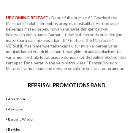
UPCOMING RELEASE
» Debut full album ke 6 " Goatlord the
Massacre " telah menembus progres musikalitas Verrine sejak
beberapa materi sebelumnya yang sarat dengan banyak
kekerasan dan Nuansa Barbar !, tidak jauh berbeda pula dengan
materi baru nan menyegarkan di " Goatlord the Massacre ",
VERRINE masih mempertahankan kultur musikal barbar yang
menjadi karakteristik khas band. mungkin Ini adalah black metal
yang memiliki hulu ledak biadab dengan kondisi paling ekstrim dan
tercepat. Fans berat in the vein Marduk era " Panzer Division
Marduk ", yang dipadukan dengan segala intensitas tanpa ampun
ala Infernal War era " Terrorfront ", Frozen Shadows, Angelcorpse
dan Unlord. Full Agresifitas dan Konklusifitas dibawah gempuran
tempo yang meledak-ledak dan membabi buta. More than 40
minutes of some of the most heinous and blasphemous black
REPRISAL PROMOTIONS BAND
metal I’ve ever heard. Bringing elements of black metal and even
Blackened death metal together. And shoving tons of crack and
steroids into it. I can’t overstate enough how fast and furious
Abraphobic
this album is. Sonically, production-wise, and the overall song
structures are all wired to beat the shit out of you. This is one of
Asv Kabeh
the most perfect black metal albums I’ve heard in a long time. It’s
fast, written perfectly, and doesn’t overstay its welcome. It’s not
Barbaric Wisdom
too slow or too quick. It’s more 40 minutes of pure blasphemous
Bekkhu
black metal. And that’s why I love it. If you’re looking for pure