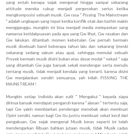
yang entah kenapa sejak mengenal hingga sampai sekarang
attitude mereka cukup menjadi pergesekan serius ketika
mengkomposisi sebuah musik. Gw rasa " Pissing The Mainstream
" adalah ungkapan yang tepat ketika konflik otak dan bathin makin
mengganggu. mungkin ini bisa menjadi media melepaskan yang
namanya ketidakpuasan pada apa yang Gw lihat, Gw rasakan dan
Gw lakukan. ditambah momen kebetulan Gw pernah bermain
musik disebuah band beberapa tahun lalu dan sekarang (meski
sekarang sedang vakum atau apa), sehingga memulai sebuah
Proyek bermain musik disini bukan atas dasar modal " nekad " saja
yang ditambah Gw juga banyak sekali mendengar serta menulis
tentang musik, tidak menjadi kendala yang berarti. karena disini
Gw menjalankan sendiri semuanya, yah inilah PISSING THE
MAINSTREAM !
Mungkin setiap Individu akan sulit " Mengakui " kepada siapa
dirinya banyak mendapat pengaruh karena " alasan " tertentu saja,
tapi Gw yakin membiarkan pendengar menebak akan membuat
Opini sendiri, namun bagi Gw itu justru membuat sekat kecil dari
pengakuan. Gw sejak mengenal Musik keras seperti ini telah
mendengarkan Ribuan bahkan jutaan musik, tidak Musik cadas