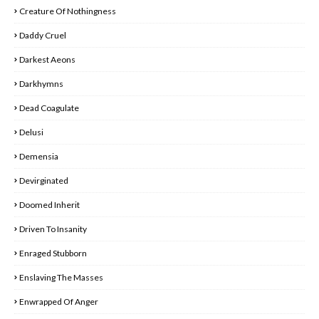
Creature Of Nothingness
Daddy Cruel
Darkest Aeons
Darkhymns
Dead Coagulate
Delusi
Demensia
Devirginated
Doomed Inherit
Driven To Insanity
Enraged Stubborn
Enslaving The Masses
Enwrapped Of Anger