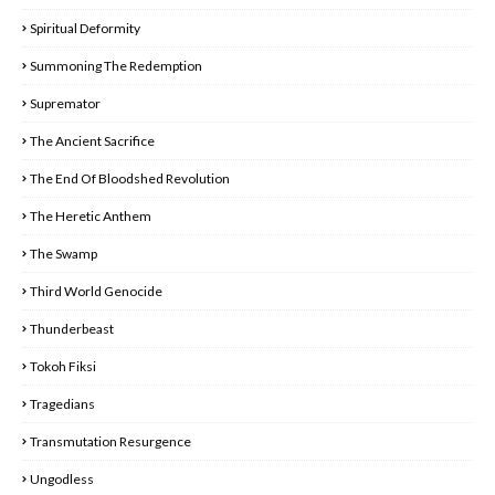
Spiritual Deformity
Summoning The Redemption
Supremator
The Ancient Sacrifice
The End Of Bloodshed Revolution
The Heretic Anthem
The Swamp
Third World Genocide
Thunderbeast
Tokoh Fiksi
Tragedians
Transmutation Resurgence
Ungodless