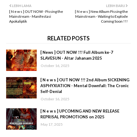
LEBIH LAMA
LEBIH BARU
[ N e w s ] OUT NOW - Pissing the
[ N e w s ] New Album Pissing the
Mainstream - Manifestasi
Mainstream - Waiting to Explode
Apokaliptik
Coming Soon !!!
RELATED POSTS
[ News ] OUT NOW !!! Full Album ke-7
SLAVESUN - Altar Jahanam 2025
October 16, 2025
[ N e w s ] OUT NOW !!! 2nd Album SICKENING
ASPHYXIATION - Mental Downfall: The Cronic
Self-Denial
October 16, 2025
[ N e w s ] UPCOMING AND NEW RELEASE
REPRISAL PROMOTIONS on 2025
May 17, 2025