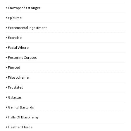
Enwrapped Of Anger
Epicurse
Excremental Ingestment
Exorcise
Facial Whore
Festering Corpses
Fierced
Filosopheme
Frustated
Galactus
Genital Bastards
Halls Of Blasphemy
Heathen Horde