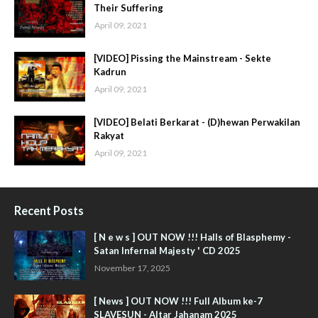
Their Suffering
April 09, 2021
[VIDEO] Pissing the Mainstream - Sekte
Kadrun
April 09, 2021
[VIDEO] Belati Berkarat - (D)hewan Perwakilan
Rakyat
April 09, 2021
Recent Posts
[ N e w s ] OUT NOW !!! Halls of Blasphemy -
Satan Infernal Majesty ' CD 2025
November 17, 2025
[ News ] OUT NOW !!! Full Album ke-7
SLAVESUN - Altar Jahanam 2025