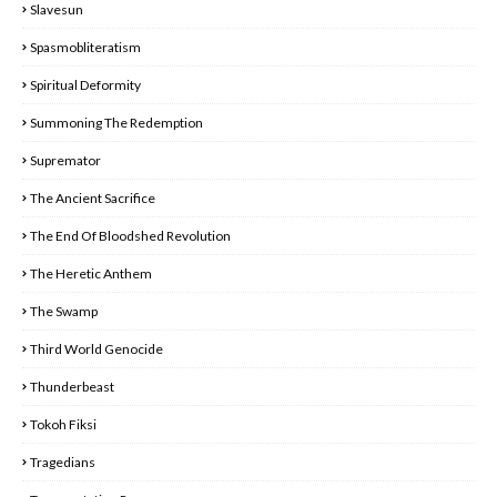
Slavesun
Spasmobliteratism
Spiritual Deformity
Summoning The Redemption
Supremator
The Ancient Sacrifice
The End Of Bloodshed Revolution
The Heretic Anthem
The Swamp
Third World Genocide
Thunderbeast
Tokoh Fiksi
Tragedians