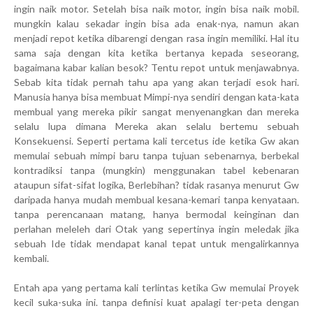
ingin naik motor. Setelah bisa naik motor, ingin bisa naik mobil.
mungkin kalau sekadar ingin bisa ada enak-nya, namun akan
menjadi repot ketika dibarengi dengan rasa ingin memiliki. Hal itu
sama saja dengan kita ketika bertanya kepada seseorang,
bagaimana kabar kalian besok? Tentu repot untuk menjawabnya.
Sebab kita tidak pernah tahu apa yang akan terjadi esok hari.
Manusia hanya bisa membuat Mimpi-nya sendiri dengan kata-kata
membual yang mereka pikir sangat menyenangkan dan mereka
selalu lupa dimana Mereka akan selalu bertemu sebuah
Konsekuensi. Seperti pertama kali tercetus ide ketika Gw akan
memulai sebuah mimpi baru tanpa tujuan sebenarnya, berbekal
kontradiksi tanpa (mungkin) menggunakan tabel kebenaran
ataupun sifat-sifat logika, Berlebihan? tidak rasanya menurut Gw
daripada hanya mudah membual kesana-kemari tanpa kenyataan.
tanpa perencanaan matang, hanya bermodal keinginan dan
perlahan meleleh dari Otak yang sepertinya ingin meledak jika
sebuah Ide tidak mendapat kanal tepat untuk mengalirkannya
kembali.
Entah apa yang pertama kali terlintas ketika Gw memulai Proyek
kecil suka-suka ini. tanpa definisi kuat apalagi ter-peta dengan