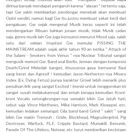
dirinya banyak mendapat pengaruh karena " alasan " tertentu saja,
tapi Gw yakin membiarkan pendengar menebak akan membuat
Opini sendiri, namun bagi Gw itu justru membuat sekat kecil dari
pengakuan. Gw sejak mengenal Musik keras seperti ini telah
mendengarkan Ribuan bahkan jutaan musik, tidak Musik cadas
saja, genre musik lain Gw juga konsumsi menurut Mood saja. salah
satu dari sekian Inspirasi Gw memulai PISSING THE
MAINSTREAM adalah sejak akhir tahun 90-an ketika " Attack of
the Salami - Smokers from Venus " nya Nuclear Tribunal sangat
mengusik memori Gw. Band asal Berlin, Jerman dengan komposisi
Death/Grind Meledak banget, khususnya gaya bernyanyi Raul
yang berat dan Agresif ! kemudian Jason Netherton-nya Misery
Index (Ex. Dying Fetus) punya karakter Growl lebih menarik plus
penulisan lirik yang sangat Excited ! (meski untuk tenggorokan ini
sangat susah melakukannya) dan entah kenapa kemudian Kroni-
kroni Vocalis setongkrongan-nya semakin bikin Gw Jatuh hati,
sebut saja Vince Matthews, Mike Harrison, Mark Kloeppel, etc.
kemudian ledakan semangat Gila band-band Grind " sakit " yang
bikin Gw makin Trenyuh : Gride, Blockhead, Magrudergrind, Pig
Destroyer, Warfuck, P.L.F, Cripple Bastard, Mumakill, Benumb,
Parade Of The Lifeless, Noisear, etc turut memberikan kecintaan