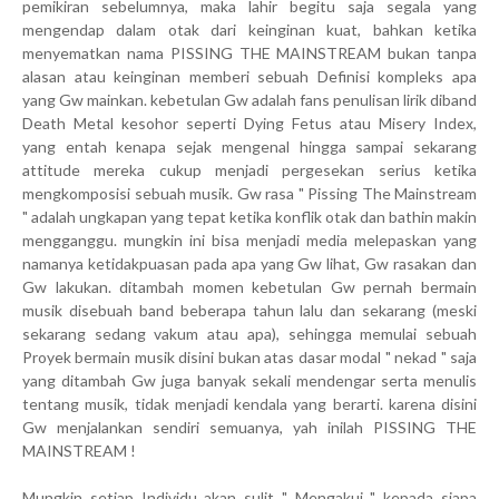
pemikiran sebelumnya, maka lahir begitu saja segala yang
mengendap dalam otak dari keinginan kuat, bahkan ketika
menyematkan nama PISSING THE MAINSTREAM bukan tanpa
alasan atau keinginan memberi sebuah Definisi kompleks apa
yang Gw mainkan. kebetulan Gw adalah fans penulisan lirik diband
Death Metal kesohor seperti Dying Fetus atau Misery Index,
yang entah kenapa sejak mengenal hingga sampai sekarang
attitude mereka cukup menjadi pergesekan serius ketika
mengkomposisi sebuah musik. Gw rasa " Pissing The Mainstream
" adalah ungkapan yang tepat ketika konflik otak dan bathin makin
mengganggu. mungkin ini bisa menjadi media melepaskan yang
namanya ketidakpuasan pada apa yang Gw lihat, Gw rasakan dan
Gw lakukan. ditambah momen kebetulan Gw pernah bermain
musik disebuah band beberapa tahun lalu dan sekarang (meski
sekarang sedang vakum atau apa), sehingga memulai sebuah
Proyek bermain musik disini bukan atas dasar modal " nekad " saja
yang ditambah Gw juga banyak sekali mendengar serta menulis
tentang musik, tidak menjadi kendala yang berarti. karena disini
Gw menjalankan sendiri semuanya, yah inilah PISSING THE
MAINSTREAM !
Mungkin setiap Individu akan sulit " Mengakui " kepada siapa