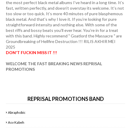
too slow or too quick. It’s more 40 minutes of pure blasphemous
black metal. And that’s why I love it. If you’re looking for pure
straightforward intensity and nothing else. With some of the
best riffs and bossy beats you’ll ever hear. You’re in for a treat
with this band. Highly recommend " Goatlord the Massacre " are
Groundbreaking of Hellfire Destruction !!! RILIS AKHIR MEI
2025
DON'T FUCKIN MISS IT !!!
WELCOME THE FAST BREAKING NEWS REPRISAL
PROMOTIONS
REPRISAL PROMOTIONS BAND
Abraphobic
Asv Kabeh