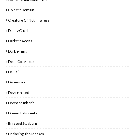
Coldest Domain
Creature Of Nothingness
Daddy Cruel
Darkest Aeons
Darkhymns
Dead Coagulate
Delusi
Demensia
Devirginated
Doomed Inherit
Driven To Insanity
Enraged Stubborn
Enslaving The Masses