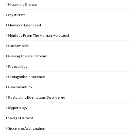
Mourning Silence
Mysticraft
Newborn Edenbeast
Nihilistic From The Human Holocaust
Pandamonic
Pissing The Mainstream
Praevalidus
Protagonist Innocence
Psycomantum
Pustulating Edematous Disordered
Ripperology
Savage Harvest
Sickening Asphyxiation