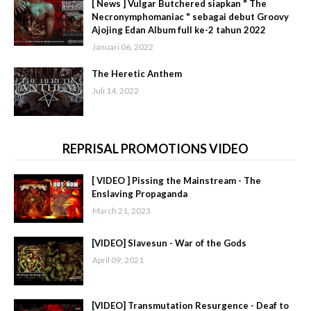
[ News ] Vulgar Butchered siapkan " The
Necronymphomaniac " sebagai debut Groovy
Ajojing Edan Album full ke-2 tahun 2022
Januari 06, 2022
The Heretic Anthem
Juli 14, 2022
REPRISAL PROMOTIONS VIDEO
[ VIDEO ] Pissing the Mainstream - The
Enslaving Propaganda
March 21, 2023
[VIDEO] Slavesun - War of the Gods
April 09, 2021
[VIDEO] Transmutation Resurgence - Deaf to