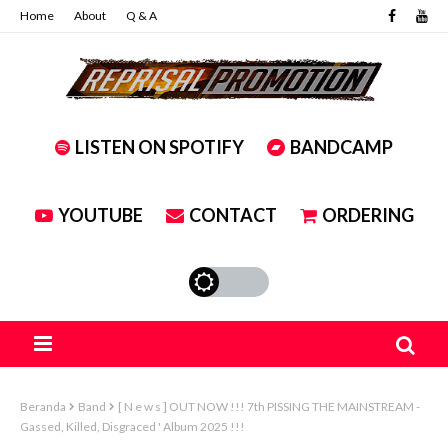
Home
About
Q & A
LISTEN ON SPOTIFY
BANDCAMP
YOUTUBE
CONTACT
ORDERING
Beranda
Band
[ N e w s ] OUT NOW !!! 7th PISSING THE MAINSTREAM -
Gassed, Killed, Disgraced ' Album 2025 !!!