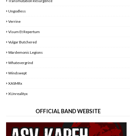
Transmutation Resurgence
Ungodless
Verrine
Visum Et Repertum
Vulgar Butchered
Wardemonic Legions
Whatevergrind
Windswept
XASMRx
XUnrealityx
OFFICIAL BAND WEBSITE