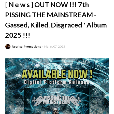
[ N e w s ] OUT NOW !!! 7th
PISSING THE MAINSTREAM -
Gassed, Killed, Disgraced ' Album
2025 !!!
Reprisal Promotions
Maret 07, 2025