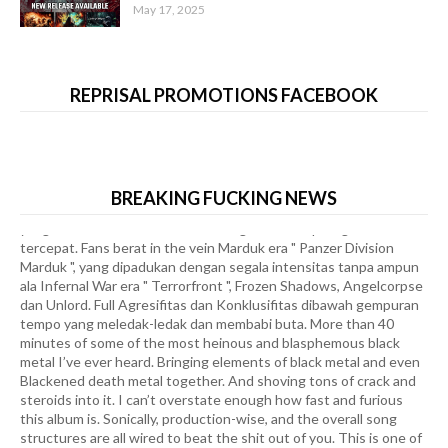
May 17, 2025
UPCOMING RELEASE
» Debut full album ke 6 " Goatlord the
Massacre " telah menembus progres musikalitas Verrine sejak
beberapa materi sebelumnya yang sarat dengan banyak
REPRISAL PROMOTIONS FACEBOOK
kekerasan dan Nuansa Barbar !, tidak jauh berbeda pula dengan
materi baru nan menyegarkan di " Goatlord the Massacre ",
VERRINE masih mempertahankan kultur musikal barbar yang
menjadi karakteristik khas band. mungkin Ini adalah black metal
yang memiliki hulu ledak biadab dengan kondisi paling ekstrim dan
BREAKING FUCKING NEWS
tercepat. Fans berat in the vein Marduk era " Panzer Division
Marduk ", yang dipadukan dengan segala intensitas tanpa ampun
ala Infernal War era " Terrorfront ", Frozen Shadows, Angelcorpse
dan Unlord. Full Agresifitas dan Konklusifitas dibawah gempuran
tempo yang meledak-ledak dan membabi buta. More than 40
minutes of some of the most heinous and blasphemous black
metal I’ve ever heard. Bringing elements of black metal and even
Blackened death metal together. And shoving tons of crack and
steroids into it. I can’t overstate enough how fast and furious
this album is. Sonically, production-wise, and the overall song
structures are all wired to beat the shit out of you. This is one of
the most perfect black metal albums I’ve heard in a long time. It’s
fast, written perfectly, and doesn’t overstay its welcome. It’s not