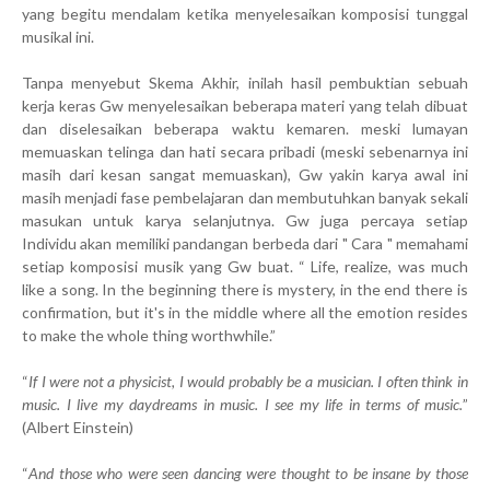
yang begitu mendalam ketika menyelesaikan komposisi tunggal
musikal ini.
Tanpa menyebut Skema Akhir, inilah hasil pembuktian sebuah
kerja keras Gw menyelesaikan beberapa materi yang telah dibuat
dan diselesaikan beberapa waktu kemaren. meski lumayan
memuaskan telinga dan hati secara pribadi (meski sebenarnya ini
masih dari kesan sangat memuaskan), Gw yakin karya awal ini
masih menjadi fase pembelajaran dan membutuhkan banyak sekali
masukan untuk karya selanjutnya. Gw juga percaya setiap
Individu akan memiliki pandangan berbeda dari " Cara " memahami
setiap komposisi musik yang Gw buat. “ Life, realize, was much
like a song. In the beginning there is mystery, in the end there is
confirmation, but it's in the middle where all the emotion resides
to make the whole thing worthwhile.”
“
If I were not a physicist, I would probably be a musician. I often think in
music. I live my daydreams in music. I see my life in terms of music.
”
(Albert Einstein)
“
And those who were seen dancing were thought to be insane by those