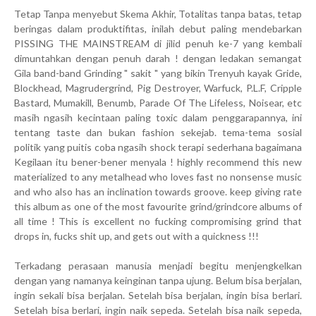
Tetap Tanpa menyebut Skema Akhir, Totalitas tanpa batas, tetap
beringas dalam produktifitas, inilah debut paling mendebarkan
PISSING THE MAINSTREAM di jilid penuh ke-7 yang kembali
dimuntahkan dengan penuh darah ! dengan ledakan semangat
Gila band-band Grinding " sakit " yang bikin Trenyuh kayak Gride,
Blockhead, Magrudergrind, Pig Destroyer, Warfuck, P.L.F, Cripple
Bastard, Mumakill, Benumb, Parade Of The Lifeless, Noisear, etc
masih ngasih kecintaan paling toxic dalam penggarapannya, ini
tentang taste dan bukan fashion sekejab. tema-tema sosial
politik yang puitis coba ngasih shock terapi sederhana bagaimana
Kegilaan itu bener-bener menyala ! highly recommend this new
materialized to any metalhead who loves fast no nonsense music
and who also has an inclination towards groove. keep giving rate
this album as one of the most favourite grind/grindcore albums of
all time ! This is excellent no fucking compromising grind that
drops in, fucks shit up, and gets out with a quickness !!!
Terkadang perasaan manusia menjadi begitu menjengkelkan
dengan yang namanya keinginan tanpa ujung. Belum bisa berjalan,
ingin sekali bisa berjalan. Setelah bisa berjalan, ingin bisa berlari.
Setelah bisa berlari, ingin naik sepeda. Setelah bisa naik sepeda,