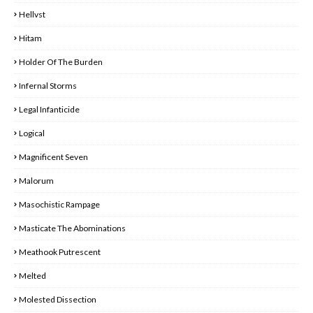
Hellvst
Hitam
Holder Of The Burden
Infernal Storms
Legal Infanticide
Logical
Magnificent Seven
Malorum
Masochistic Rampage
Masticate The Abominations
Meathook Putrescent
Melted
Molested Dissection