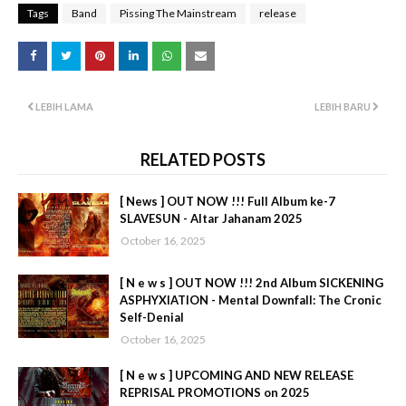
Tags
Band
Pissing The Mainstream
release
LEBIH LAMA
LEBIH BARU
RELATED POSTS
[ News ] OUT NOW !!! Full Album ke-7
SLAVESUN - Altar Jahanam 2025
October 16, 2025
[ N e w s ] OUT NOW !!! 2nd Album SICKENING
ASPHYXIATION - Mental Downfall: The Cronic
Self-Denial
October 16, 2025
[ N e w s ] UPCOMING AND NEW RELEASE
REPRISAL PROMOTIONS on 2025