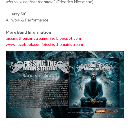
who could not hear the music.
” (Friedrich Nietzsche)
- Herry SIC -
All work & Performance
More Band Information
pissingthemainstreamgrind.blogspot.com
www.facebook.com/pissingthemainstream