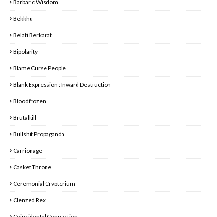
Barbaric Wisdom
Bekkhu
Belati Berkarat
Bipolarity
Blame Curse People
Blank Expression : Inward Destruction
Bloodfrozen
Brutalkill
Bullshit Propaganda
Carrionage
Casket Throne
Ceremonial Cryptorium
Clenzed Rex
Coincidental Connection