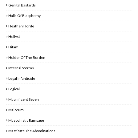
Genital Bastards
Halls Of Blasphemy
Heathen Horde
Hellvst
Hitam
Holder Of The Burden
Infernal Storms
Legal Infanticide
Logical
Magnificent Seven
Malorum
Masochistic Rampage
Masticate The Abominations