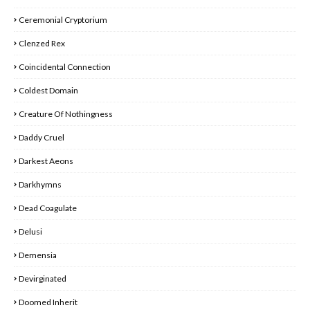
Ceremonial Cryptorium
Clenzed Rex
Coincidental Connection
Coldest Domain
Creature Of Nothingness
Daddy Cruel
Darkest Aeons
Darkhymns
Dead Coagulate
Delusi
Demensia
Devirginated
Doomed Inherit