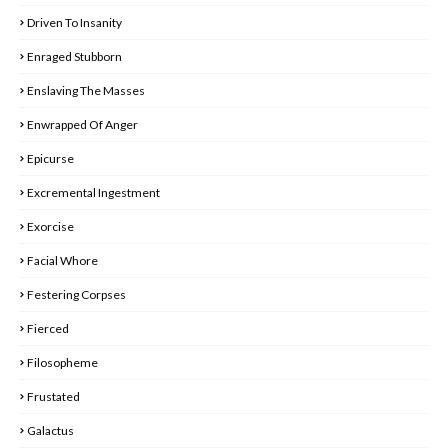
Driven To Insanity
Enraged Stubborn
Enslaving The Masses
Enwrapped Of Anger
Epicurse
Excremental Ingestment
Exorcise
Facial Whore
Festering Corpses
Fierced
Filosopheme
Frustated
Galactus