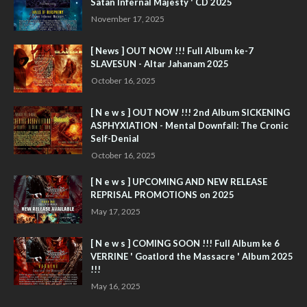
Satan Infernal Majesty ' CD 2025
November 17, 2025
[ News ] OUT NOW !!! Full Album ke-7
SLAVESUN - Altar Jahanam 2025
October 16, 2025
[ N e w s ] OUT NOW !!! 2nd Album SICKENING
ASPHYXIATION - Mental Downfall: The Cronic
Self-Denial
October 16, 2025
[ N e w s ] UPCOMING AND NEW RELEASE
REPRISAL PROMOTIONS on 2025
May 17, 2025
[ N e w s ] COMING SOON !!! Full Album ke 6
VERRINE ' Goatlord the Massacre ' Album 2025
!!!
May 16, 2025