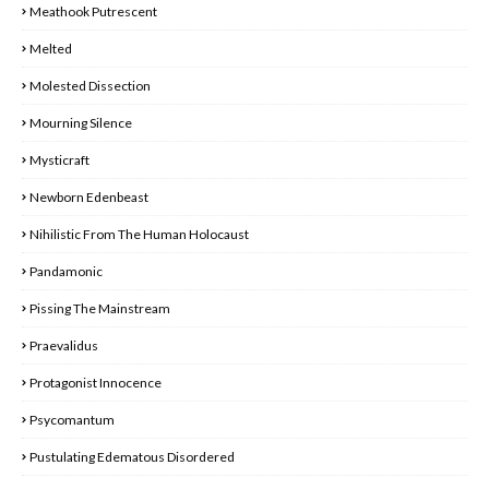
Meathook Putrescent
Melted
Molested Dissection
Mourning Silence
Mysticraft
Newborn Edenbeast
Nihilistic From The Human Holocaust
Pandamonic
Pissing The Mainstream
Praevalidus
Protagonist Innocence
Psycomantum
Pustulating Edematous Disordered