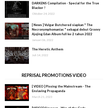
DARKENS Compilation - Special for the True
Blacker !
Oktober 24, 2022
[ News ] Vulgar Butchered siapkan " The
Necronymphomaniac " sebagai debut Groovy
Ajojing Edan Album full ke-2 tahun 2022
Januari 06, 2022
The Heretic Anthem
Juli 14, 2022
REPRISAL PROMOTIONS VIDEO
[ VIDEO ] Pissing the Mainstream - The
Enslaving Propaganda
March 21, 2023