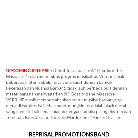
UPCOMING RELEASE
» Debut full album ke 6 " Goatlord the
Massacre " telah menembus progres musikalitas Verrine sejak
beberapa materi sebelumnya yang sarat dengan banyak
kekerasan dan Nuansa Barbar !, tidak jauh berbeda pula dengan
materi baru nan menyegarkan di " Goatlord the Massacre ",
VERRINE masih mempertahankan kultur musikal barbar yang
menjadi karakteristik khas band. mungkin Ini adalah black metal
yang memiliki hulu ledak biadab dengan kondisi paling ekstrim dan
tercepat. Fans berat in the vein Marduk era " Panzer Division
Marduk ", yang dipadukan dengan segala intensitas tanpa ampun
ala Infernal War era " Terrorfront ", Frozen Shadows, Angelcorpse
dan Unlord. Full Agresifitas dan Konklusifitas dibawah gempuran
tempo yang meledak-ledak dan membabi buta. More than 40
REPRISAL PROMOTIONS BAND
minutes of some of the most heinous and blasphemous black