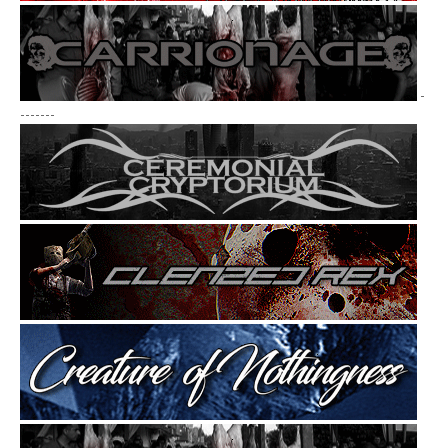
-
-------