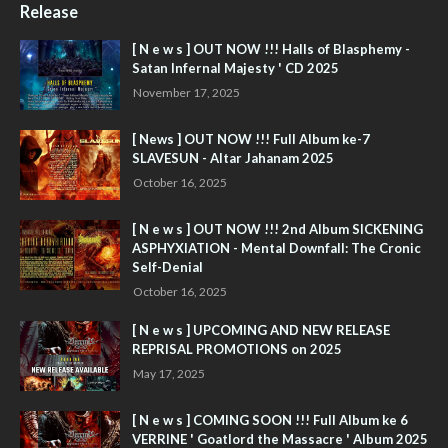
Release
[ N e w s ] OUT NOW !!! Halls of Blasphemy -
Satan Infernal Majesty ' CD 2025
November 17, 2025
[ News ] OUT NOW !!! Full Album ke-7
SLAVESUN - Altar Jahanam 2025
October 16, 2025
[ N e w s ] OUT NOW !!! 2nd Album SICKENING
ASPHYXIATION - Mental Downfall: The Cronic
Self-Denial
October 16, 2025
[ N e w s ] UPCOMING AND NEW RELEASE
REPRISAL PROMOTIONS on 2025
May 17, 2025
[ N e w s ] COMING SOON !!! Full Album ke 6
VERRINE ' Goatlord the Massacre ' Album 2025