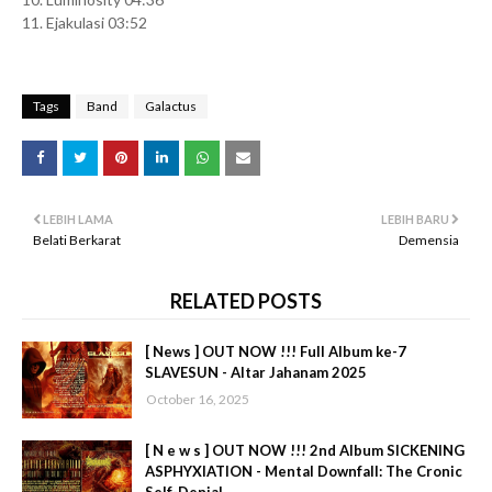
11. Ejakulasi 03:52
Tags
Band
Galactus
LEBIH LAMA
LEBIH BARU
Belati Berkarat
Demensia
RELATED POSTS
[ News ] OUT NOW !!! Full Album ke-7
SLAVESUN - Altar Jahanam 2025
October 16, 2025
[ N e w s ] OUT NOW !!! 2nd Album SICKENING
ASPHYXIATION - Mental Downfall: The Cronic