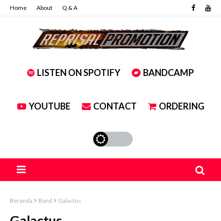
Home
About
Q & A
LISTEN ON SPOTIFY
BANDCAMP
YOUTUBE
CONTACT
ORDERING
Beranda
Band
Galactus
Galactus