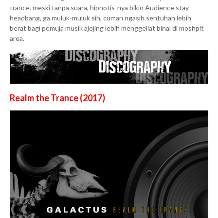
trance. meski tanpa suara, hipnotis-nya bikin Audience stay
headbang, ga muluk-muluk sih, cuman ngasih sentuhan lebih
berat bagi pemuja musik ajojing lebih menggeliat binal di moshpit
area.
Realm the Trance (2017)