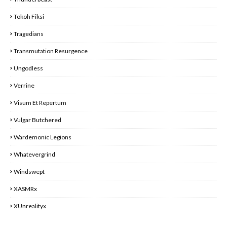
Tokoh Fiksi
Tragedians
Transmutation Resurgence
Ungodless
Verrine
Visum Et Repertum
Vulgar Butchered
Wardemonic Legions
Whatevergrind
Windswept
XASMRx
XUnrealityx