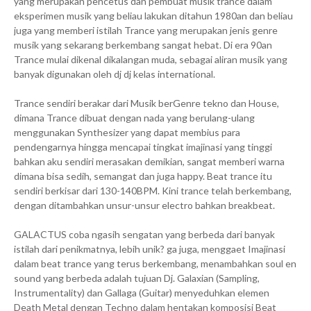
yang merupakan pencetus dan pembuat musik trance dalam
eksperimen musik yang beliau lakukan ditahun 1980an dan beliau
juga yang memberi istilah Trance yang merupakan jenis genre
musik yang sekarang berkembang sangat hebat. Di era 90an
Trance mulai dikenal dikalangan muda, sebagai aliran musik yang
banyak digunakan oleh dj dj kelas international.
Trance sendiri berakar dari Musik berGenre tekno dan House,
dimana Trance dibuat dengan nada yang berulang-ulang
menggunakan Synthesizer yang dapat membius para
pendengarnya hingga mencapai tingkat imajinasi yang tinggi
bahkan aku sendiri merasakan demikian, sangat memberi warna
dimana bisa sedih, semangat dan juga happy. Beat trance itu
sendiri berkisar dari 130-140BPM. Kini trance telah berkembang,
dengan ditambahkan unsur-unsur electro bahkan breakbeat.
GALACTUS coba ngasih sengatan yang berbeda dari banyak
istilah dari penikmatnya, lebih unik? ga juga, menggaet Imajinasi
dalam beat trance yang terus berkembang, menambahkan soul en
sound yang berbeda adalah tujuan Dj. Galaxian (Sampling,
Instrumentality) dan Gallaga (Guitar) menyeduhkan elemen
Death Metal dengan Techno dalam hentakan komposisi Beat