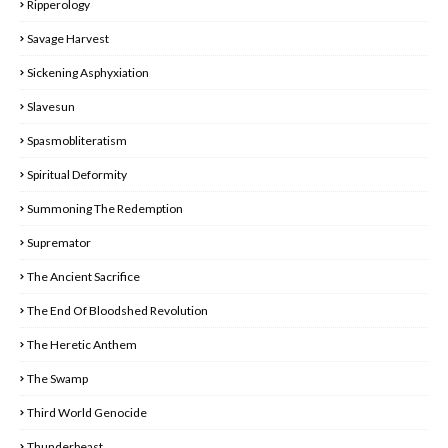
Ripperology
Savage Harvest
Sickening Asphyxiation
Slavesun
Spasmobliteratism
Spiritual Deformity
Summoning The Redemption
Supremator
The Ancient Sacrifice
The End Of Bloodshed Revolution
The Heretic Anthem
The Swamp
Third World Genocide
Thunderbeast