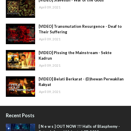
[VIDEO] Slavesun - War of the Gods
April 09, 2021
[VIDEO] Transmutation Resurgence - Deaf to
Their Suffering
April 09, 2021
[VIDEO] Pissing the Mainstream - Sekte
Kadrun
April 09, 2021
[VIDEO] Belati Berkarat - (D)hewan Perwakilan
Rakyat
April 09, 2021
Recent Posts
[ N e w s ] OUT NOW !!! Halls of Blasphemy -