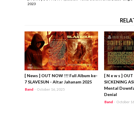
2023
RELA
[ News ] OUT NOW !!! Full Album ke-
[ N e w s ] OU
7 SLAVESUN - Altar Jahanam 2025
SICKENING AS
Mental Downfal
Band
-
October 16, 2025
Denial
Band
-
October 16