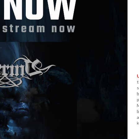
t
s
b
p
M
b
a
k
M
d
T
A