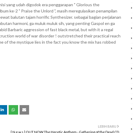
si yang udah digodok era penggarapan " Glorious the
album ke-2 " Praise the Unlord ", masih meregulasikan penampilan
wat balutan tajam horrific Synthesizer. sebagai bagian perjalanan
utan harmoni, ga muluk muluk sih, yang penting Gaspol en ga
 Barbaric aggression of fast black metal, but with it a regal
ruction world of war disorder ! outstretched their practical reach
e of the mystique lies in the fact you know the mix has robbed
LEBIH BARU
[ N e w s ] OUT NOW The Heretic Anthem - Gathering of the Dead CD