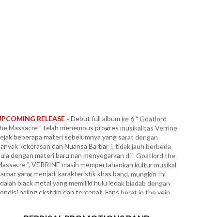
UPCOMING RELEASE
» Debut full album ke 6 " Goatlord
he Massacre " telah menembus progres musikalitas Verrine
ejak beberapa materi sebelumnya yang sarat dengan
anyak kekerasan dan Nuansa Barbar !, tidak jauh berbeda
ula dengan materi baru nan menyegarkan di " Goatlord the
assacre ", VERRINE masih mempertahankan kultur musikal
arbar yang menjadi karakteristik khas band. mungkin Ini
dalah black metal yang memiliki hulu ledak biadab dengan
ondisi paling ekstrim dan tercepat. Fans berat in the vein
arduk era " Panzer Division Marduk ", yang dipadukan
engan segala intensitas tanpa ampun ala Infernal War era "
errorfront ", Frozen Shadows, Angelcorpse dan Unlord. Full
gresifitas dan Konklusifitas dibawah gempuran tempo