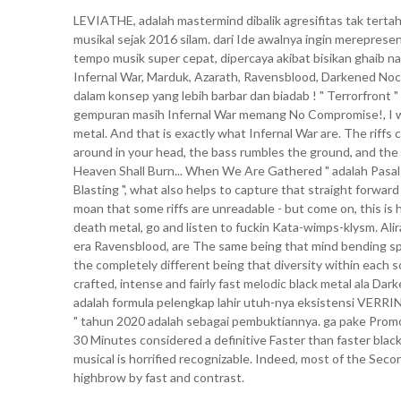
LEVIATHE, adalah mastermind dibalik agresifitas tak terta
musikal sejak 2016 silam. dari Ide awalnya ingin merepre
tempo musik super cepat, dipercaya akibat bisikan ghaib n
Infernal War, Marduk, Azarath, Ravensblood, Darkened Noct
dalam konsep yang lebih barbar dan biadab ! " Terrorfront 
gempuran masih Infernal War memang No Compromise!, I was
metal. And that is exactly what Infernal War are. The riffs
around in your head, the bass rumbles the ground, and the 
Heaven Shall Burn... When We Are Gathered " adalah Pasal 
Blasting ", what also helps to capture that straight forwa
moan that some riffs are unreadable - but come on, this is 
death metal, go and listen to fuckin Kata-wimps-klysm. Al
era Ravensblood, are The same being that mind bending spee
the completely different being that diversity within each s
crafted, intense and fairly fast melodic black metal ala Da
adalah formula pelengkap lahir utuh-nya eksistensi VERR
" tahun 2020 adalah sebagai pembuktiannya. ga pake Promo
30 Minutes considered a definitive Faster than faster bla
musical is horrified recognizable. Indeed, most of the Sec
highbrow by fast and contrast.