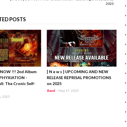
2023
TED POSTS
T NOW !!! 2nd Album
[ N e w s ] UPCOMING AND NEW
PHYXIATION -
RELEASE REPRISAL PROMOTIONS
l: The Cronic Self-
on 2025
Band
-
May 17, 2025
, 2025