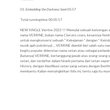
01. Embedding the Darkness Seed 05:57
Total runningtime 00:05:57
NEW SINGLE Verrine 2023 !!! Memulai sebuah keisengan s
nama VERRINE, bukan nama Ciwi ato cowo, kesannya feminis
untuk mengkonversi sebuah " Kekejaman " dengan " Keinda
musik ajah pokoknya) ... VERRINE diambil dari salah satu 
begitu populer dideretan nama setan atau sebagai perlam
(katanya) VERRINE, bertanggung jawab atas orang-orang ya
setan, dan terdaftar dalam hirarki pertama dari setan seper
History, dengan klasifikasi setan yang setara dengan Berit
membantu Kalian menyingkirkan Iblis ini, tentu saja itu mung