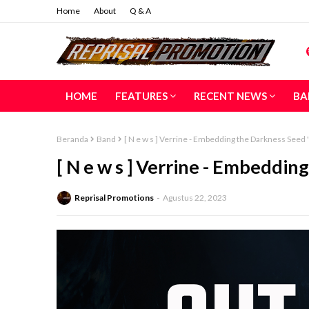
Home
About
Q & A
HOME
FEATURES
RECENT NEWS
BA
Beranda
Band
[ N e w s ] Verrine - Embedding the Darkness Seed 
[ N e w s ] Verrine - Embeddin
Reprisal Promotions
Agustus 22, 2023