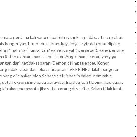
emata pertama kali yang dapat diungkapkan pada saat menyebut
 banget yah, but peduli setan, kayaknya asyik dah buat dipake
han " hahaha (Humor yah? ga serius yah? persetan!, yang penting
nama Setan diantara nama The Fallen Angel, nama setan yang ga
bangan dari Ketidaksabaran (Demon of Impatience). Konon
ng tidak sabar dan lekas naik pitam. VERRINE adalah pangeran
ti yang dijelaskan oleh Sebastien Michaelis dalam Admirable
h, setan eksorsisme pada biarawati. Berdoa ke St Dominikus dapat
kin akan membantu jika setiap orang di sekitar Kalian tidak idiot.