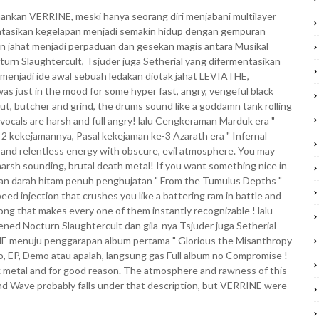
hankan VERRINE, meski hanya seorang diri menjabani multilayer
sentasikan kegelapan menjadi semakin hidup dengan gempuran
an jahat menjadi perpaduan dan gesekan magis antara Musikal
urn Slaughtercult, Tsjuder juga Setherial yang difermentasikan
" menjadi ide awal sebuah ledakan diotak jahat LEVIATHE,
 just in the mood for some hyper fast, angry, vengeful black
 cut, butcher and grind, the drums sound like a goddamn tank rolling
vocals are harsh and full angry! lalu Cengkeraman Marduk era "
2 kekejamannya, Pasal kekejaman ke-3 Azarath era " Infernal
rd and relentless energy with obscure, evil atmosphere. You may
harsh sounding, brutal death metal! If you want something nice in
iran darah hitam penuh penghujatan " From the Tumulus Depths "
d injection that crushes you like a battering ram in battle and
ong that makes every one of them instantly recognizable ! lalu
rkened Nocturn Slaughtercult dan gila-nya Tsjuder juga Setherial
INE menuju penggarapan album pertama " Glorious the Misanthropy
, EP, Demo atau apalah, langsung gas Full album no Compromise !
ck metal and for good reason. The atmosphere and rawness of this
ond Wave probably falls under that description, but VERRINE were