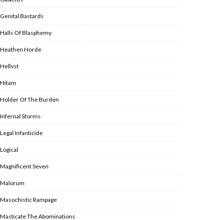
Genital Bastards
Halls Of Blasphemy
Heathen Horde
Hellvst
Hitam
Holder Of The Burden
Infernal Storms
Legal Infanticide
Logical
Magnificent Seven
Malorum
Masochistic Rampage
Masticate The Abominations