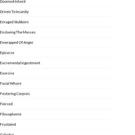
Doomed Inherit
Driven To Insanity
Enraged Stubborn
Enslaving The Masses
Enwrapped Of Anger
Epicurse
Excremental Ingestment
Exorcise
Facial Whore
Festering Corpses
Fierced
Filosopheme
Frustated
Galactus