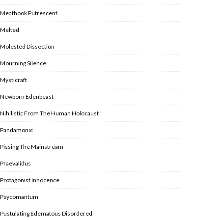
Meathook Putrescent
Melted
Molested Dissection
Mourning Silence
Mysticraft
Newborn Edenbeast
Nihilistic From The Human Holocaust
Pandamonic
Pissing The Mainstream
Praevalidus
Protagonist Innocence
Psycomantum
Pustulating Edematous Disordered