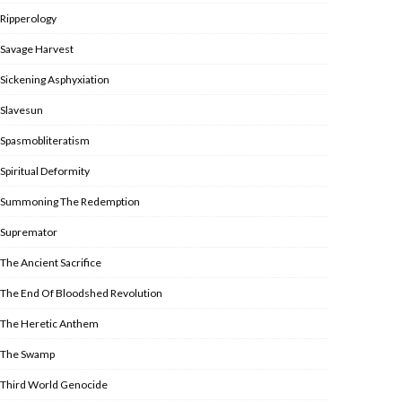
Ripperology
Savage Harvest
Sickening Asphyxiation
Slavesun
Spasmobliteratism
Spiritual Deformity
Summoning The Redemption
Supremator
The Ancient Sacrifice
The End Of Bloodshed Revolution
The Heretic Anthem
The Swamp
Third World Genocide