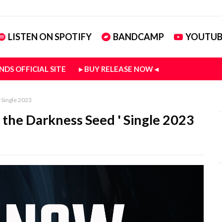
LISTEN ON SPOTIFY
BANDCAMP
YOUTUB
NDS OFFICIAL SITE
▸ BUY RELEASE NOW ◂
' Single 2023
g the Darkness Seed ' Single 2023