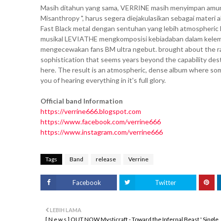
Masih ditahun yang sama, VERRINE masih menyimpan amuni
Misanthropy ", harus segera diejakulasikan sebagai materi 
Fast Black metal dengan sentuhan yang lebih atmospheric le
musikal LEVIATHE mengkomposisi kebiadaban dalam kelemb
mengecewakan fans BM ultra ngebut. brought about the rabid
sophistication that seems years beyond the capability dest
here. The result is an atmospheric, dense album where som
you of hearing everything in it's full glory.
Official band Information
https://verrine666.blogspot.com
https://www.facebook.com/verrine666
https://www.instagram.com/verrine666
Tags
Band
release
Verrine
Facebook
Twitter
LEBIH LAMA
[ N e w s ] OUT NOW Mysticraft - Toward the Infernal Beast ' Single